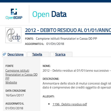
Open
Data
2012 - DEBITO RESIDUO AL 01/01/ANNO
Campione istituti finanziatori e Cassa DD PP
FONTE:
01/Ott/2018
AGGIORNATO IL:
Descrizione
Tabella
Scarica
FONTE
NOME:
Campione istituti
2012 - Debito residuo al 01/01/anno successivo - I
finanziatori e Cassa DD
PP
DESCRIZIONE:
Website
Ammontare dello stock di mutui concessi dagli istitu
dato è comprensivo dei crediti oggetto di oper
DATA CREAZIONE
16/Gen/2017
ALLEGATI:
AGGIORNATO IL
1196_Debito residuo.pdf
01/Ott/2018