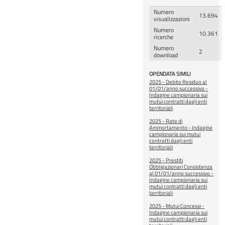
Numero
13.694
visualizzazioni
Numero
10.361
ricerche
Numero
2
download
OPENDATA SIMILI
2025 - Debito Residuo al
01/01/anno successivo -
Indagine campionaria sui
mutui contratti dagli enti
territoriali
2025 - Rate di
Ammortamento - Indagine
campionaria sui mutui
contratti dagli enti
territoriali
2025 - Prestiti
Obbligazionari Consistenza
al 01/01/anno successivo -
Indagine campionaria sui
mutui contratti dagli enti
territoriali
2025 - Mutui Concessi -
Indagine campionaria sui
mutui contratti dagli enti