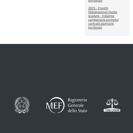
territoriali
2025 - Prestiti
Obbligazionari Quote
scadute - Indagine
campionaria sui mutui
contratti dagli enti
territoriali