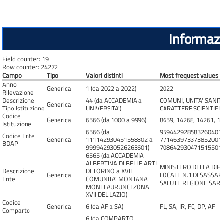
Informazi
Field counter: 19
Row counter: 24272
Campo
Tipo
Valori distinti
Most frequest values 
Anno
Generica
1 (da 2022 a 2022)
2022
Rilevazione
Descrizione
44 (da ACCADEMIA a
COMUNI, UNITA' SANIT
Generica
Tipo Istituzione
UNIVERSITA')
CARATTERE SCIENTIFIC
Codice
Generica
6566 (da 1000 a 9996)
8659, 14268, 14261, 
Istituzione
6566 (da
959442928583260401
Codice Ente
Generica
111142930451558302 a
771463973373852001
BDAP
999942930526263601)
708642930471515501
6565 (da ACCADEMIA
ALBERTINA DI BELLE ARTI
MINISTERO DELLA DIF
Descrizione
DI TORINO a XVII
Generica
LOCALE N.1 DI SASSA
Ente
COMUNITA' MONTANA
SALUTE REGIONE SARD
MONTI AURUNCI ZONA
XVII DEL LAZIO)
Codice
Generica
6 (da AF a SA)
FL, SA, IR, FC, DP, AF
Comparto
6 (da COMPARTO