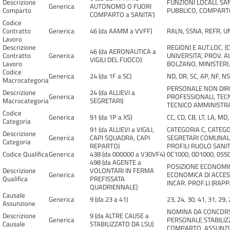
Descrizione
FUNZIONI LOCALI, SAN
Generica
AUTONOMO O FUORI
Comparto
PUBBLICO, COMPAR
COMPARTO a SANITA')
Codice
Contratto
Generica
46 (da AAMM a VVFF)
RALN, SSNA, REFR, U
Lavoro
Descrizione
REGIONI E AUT.LOC. 
46 (da AERONAUTICA a
Contratto
Generica
UNIVERSITA', PROV.
VIGILI DEL FUOCO)
Lavoro
BOLZANO, MINISTERI, 
Codice
Generica
24 (da 1F a SC)
ND, DR, SC, AP, NF, NS,
Macrocategoria
PERSONALE NON DIRIG
Descrizione
24 (da ALLIEVI a
Generica
PROFESSIONALI, TEC
Macrocategoria
SEGRETARI)
TECNICO AMMINISTRATI
Codice
Generica
91 (da 1P a XS)
CC, CD, CB, LT, LA, MD, 
Categoria
91 (da ALLIEVI a VIGILI,
CATEGORIA C, CATEGO
Descrizione
Generica
CAPI SQUADRA, CAPI
SEGRETARI COMUNALI 
Categoria
REPARTO)
PROFILI RUOLO SANIT
Codice Qualifica
Generica
438 (da 000000 a V30VF4)
0C1000, 0D1000, 0550
498 (da AGENTE a
POSIZIONE ECONOMIC
Descrizione
VOLONTARI IN FERMA
Generica
ECONOMICA DI ACCESSO
Qualifica
PREFISSATA
INCAR. PROF.LI (RAPP.
QUADRIENNALE)
Causale
Generica
9 (da 23 a 41)
23, 24, 30, 41, 31, 29, 
Assunzione
NOMINA DA CONCORSO
Descrizione
9 (da ALTRE CAUSE a
Generica
PERSONALE STABILIZZ
Causale
STABILIZZATO DA LSU)
COMPARTO, ASSUNZION