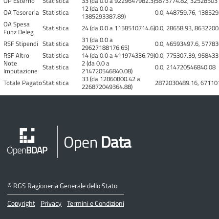
OP Esterno
Statistica
33 (da 0.0 a 9229647982.3)
5873774.82, 325285031
12 (da 0.0 a
OA Tesoreria
Statistica
0.0, 448759.76, 13852
1385293387.89)
OA Spesa
Statistica
24 (da 0.0 a 1158510714.6)
0.0, 28658.93, 8632200
Funz Deleg
31 (da 0.0 a
RSF Stipendi
Statistica
0.0, 46593497.6, 5778
29627188176.65)
RSF Altro
Statistica
14 (da 0.0 a 411974336.79)
0.0, 775307.39, 95843
Note
2 (da 0.0 a
Statistica
0.0, 214720546840.08
Imputazione
214720546840.08)
33 (da 12860800.42 a
Totale Pagato
Statistica
2872030489.16, 671101
226872049364.88)
Open
Data
©
RGS Ragioneria Generale dello Stato
Copyright
Privacy
Termini e Condizioni