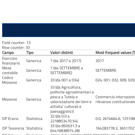
Field counter: 13
Row counter: 33
Campo
Tipo
Valori distinti
Most frequest values (T
Esercizio
Generica
1 (da 2017 a 2017)
2017
finanziario
Mese
1 (da SETTEMBRE a
Generica
SETTEMBRE
contabile
SETTEMBRE)
Codice
Generica
33 (da 001 a 034)
024, 001, 032, 009, 029
Missione
33 (da Agricoltura,
politiche agroalimentari e
pesca a Tutela e
Commercio internazional
Missione
Generica
valorizzazione dei beni e
rilevanza costituzionale
attivita' culturali e
paesaggistici)
32 (da 0.0 a
OP Erario
Statistica
0.0, 2674664.6, 12519
2218853470.54)
33 (da 892631.3 a
OP Tesoreria
Statistica
164283778.3, 36517027
64416838974.28)