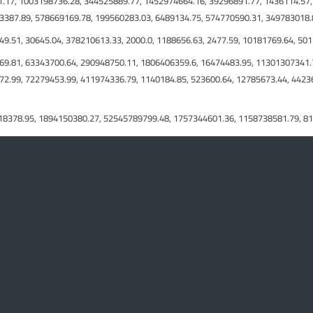
.17, 1003198736.28, 344525889.77, 1452974664.16, 39296891.77, 1436114.57,
93387.89, 578669169.78, 199560283.03, 6489134.75, 574770590.31, 349783018
49.51, 30645.04, 378210613.33, 2000.0, 1188656.63, 2477.59, 10181769.64, 50
369.81, 63343700.64, 290948750.11, 1806406359.6, 16474483.95, 11301307341.
372.99, 72279453.99, 411974336.79, 1140184.85, 523600.64, 12785673.44, 442
8378.95, 1894150380.27, 52545789799.48, 1757344601.36, 1158738581.79, 8