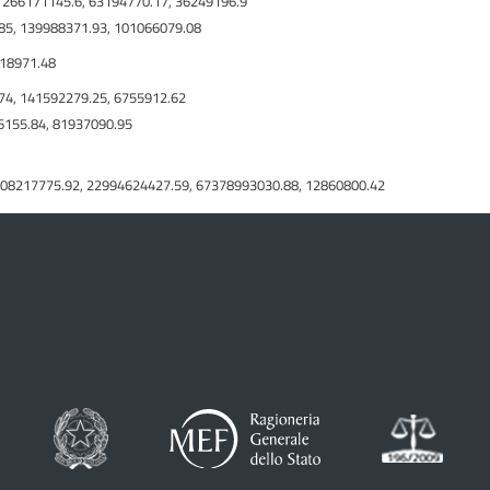
 266171145.6, 63194770.17, 36249196.9
.85, 139988371.93, 101066079.08
118971.48
74, 141592279.25, 6755912.62
36155.84, 81937090.95
108217775.92, 22994624427.59, 67378993030.88, 12860800.42