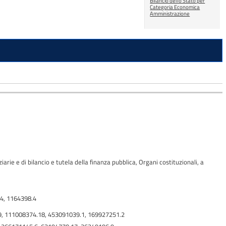
Bilancio dello Stato per
Categoria Economica
Amministrazione
ie e di bilancio e tutela della finanza pubblica, Organi costituzionali, a
74, 1164398.4
9, 111008374.18, 453091039.1, 169927251.2