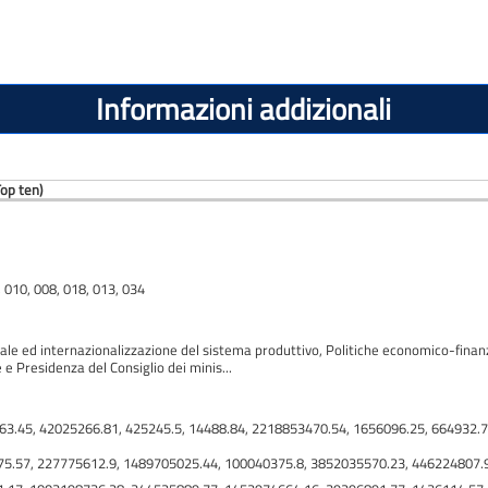
Informazioni addizionali
op ten)
, 010, 008, 018, 013, 034
e ed internazionalizzazione del sistema produttivo, Politiche economico-finanziar
 e Presidenza del Consiglio dei minis...
863.45, 42025266.81, 425245.5, 14488.84, 2218853470.54, 1656096.25, 664932.
5.57, 227775612.9, 1489705025.44, 100040375.8, 3852035570.23, 446224807.