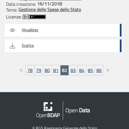
16/11/2018
Data creazione:
Gestione delle Spese dello Stato
Tema:
Licenze:
Visualizza
Scarica
Pagine
78
79
80
81
82
83
84
85
86
Open
Data
©
RGS Ragioneria Generale dello Stato