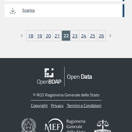
Scarica
Pagine
18
19
20
21
22
23
24
25
26
Open
Data
©
RGS Ragioneria Generale dello Stato
Copyright
Privacy
Termini e Condizioni