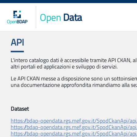
Open
Data
API
L'intero catalogo dati è accessibile tramite API CKAN, al
altri portali ed applicazioni e sviluppo di servizi.
Le API CKAN messe a disposizione sono un sottoinsieme
una documentazione approfondita rimandiamo alla s
Dataset
https://bdap-opendata.rgs.mef.gov.it/SpodCkanApi/api
https://bdap-opendata.rgs.mef.gov.it/SpodCkanApi/api
https://bdap-opendata.rgs.mef.gov.it/SpodCkanApi/api