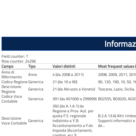
Informazi
Field counter: 7
Row counter: 24296
Campo
Tipo
Valori distinti
Most frequest values (
Anno di
Anno
4 (da 2008 a 2011)
2008, 2009, 2011, 201
Riferimento
Codice Regione
Generica
21 (da 10 a 90)
90, 120, 190, 10, 50, 1
Descrizione
Generica
21 (da Abruzzo a Veneto)
Toscana, Lazio, Sicili
Regione
Codice Voce
Generica
391 (da A01000 a Z99999)
B02555, B03020, A020
Contabile
392 (da A.1.A.1) da
Regione e Prov. Aut. per
quota F.S. regionale
B.2.A.13.6) Altri rimbo
Descrizione
Generica
indistinto a Y.3)
Supporti informatici e 
Voce Contabile
Accantonamento a F.do
de...
Imposte (Accertamenti,
condoni, ecc.))