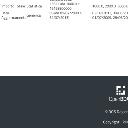
15611 (da 1000.0 a
Importo Totale
Statistica
1000.0, 2000.0, 3000.0
19198800000)
Data
69 (da 01/07/2009 a
02/07/2012, 30/06/20
Generica
Aggiornamento
31/07/2013)
01/07/2009, 28/06/2
©
RGS Ragione
Copyright
Pri