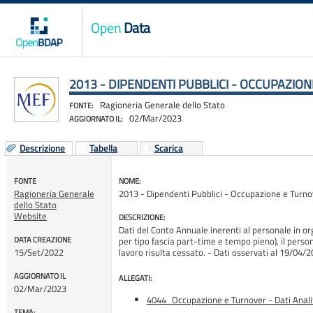
Open
Data
2013 - DIPENDENTI PUBBLICI - OCCUPAZIONE
Ragioneria Generale dello Stato
FONTE:
02/Mar/2023
AGGIORNATO IL:
Descrizione
Tabella
Scarica
FONTE
NOME:
Ragioneria Generale
2013 - Dipendenti Pubblici - Occupazione e Turnove
dello Stato
Website
DESCRIZIONE:
Dati del Conto Annuale inerenti al personale in o
DATA CREAZIONE
per tipo fascia part-time e tempo pieno), il person
15/Set/2022
lavoro risulta cessato. - Dati osservati al 19/
AGGIORNATO IL
ALLEGATI:
02/Mar/2023
4044_Occupazione e Turnover - Dati Analit
TEMA: