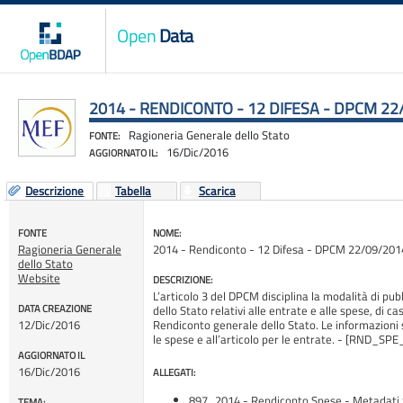
Open
Data
2014 - RENDICONTO - 12 DIFESA - DPCM 22/
Ragioneria Generale dello Stato
FONTE:
16/Dic/2016
AGGIORNATO IL:
Descrizione
Tabella
Scarica
FONTE
NOME:
Ragioneria Generale
2014 - Rendiconto - 12 Difesa - DPCM 22/09/2014
dello Stato
Website
DESCRIZIONE:
L’articolo 3 del DPCM disciplina la modalità di pub
DATA CREAZIONE
dello Stato relativi alle entrate e alle spese, di c
12/Dic/2016
Rendiconto generale dello Stato. Le informazioni 
le spese e all’articolo per le entrate. - [RND_
AGGIORNATO IL
16/Dic/2016
ALLEGATI:
897_2014 - Rendiconto Spese - Metadati.
TEMA: