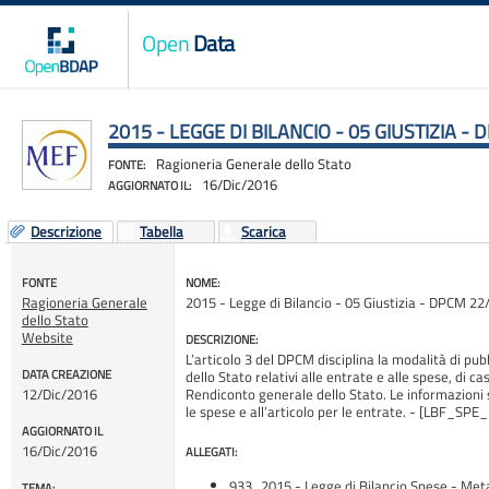
Open
Data
2015 - LEGGE DI BILANCIO - 05 GIUSTIZIA -
Ragioneria Generale dello Stato
FONTE:
16/Dic/2016
AGGIORNATO IL:
Descrizione
Tabella
Scarica
FONTE
NOME:
Ragioneria Generale
2015 - Legge di Bilancio - 05 Giustizia - DPCM 22
dello Stato
Website
DESCRIZIONE:
L’articolo 3 del DPCM disciplina la modalità di pub
DATA CREAZIONE
dello Stato relativi alle entrate e alle spese, di c
12/Dic/2016
Rendiconto generale dello Stato. Le informazioni 
le spese e all’articolo per le entrate. - [LBF_
AGGIORNATO IL
16/Dic/2016
ALLEGATI:
933_2015 - Legge di Bilancio Spese - Meta
TEMA: