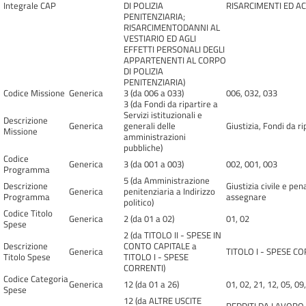
Integrale CAP
DI POLIZIA
RISARCIMENTI ED AC
PENITENZIARIA;
RISARCIMENTODANNI AL
VESTIARIO ED AGLI
EFFETTI PERSONALI DEGLI
APPARTENENTI AL CORPO
DI POLIZIA
PENITENZIARIA)
Codice Missione
Generica
3 (da 006 a 033)
006, 032, 033
3 (da Fondi da ripartire a
Servizi istituzionali e
Descrizione
Generica
generali delle
Giustizia, Fondi da ri
Missione
amministrazioni
pubbliche)
Codice
Generica
3 (da 001 a 003)
002, 001, 003
Programma
5 (da Amministrazione
Descrizione
Giustizia civile e pen
Generica
penitenziaria a Indirizzo
Programma
assegnare
politico)
Codice Titolo
Generica
2 (da 01 a 02)
01, 02
Spese
2 (da TITOLO II - SPESE IN
Descrizione
CONTO CAPITALE a
Generica
TITOLO I - SPESE CO
Titolo Spese
TITOLO I - SPESE
CORRENTI)
Codice Categoria
Generica
12 (da 01 a 26)
01, 02, 21, 12, 05, 09
Spese
12 (da ALTRE USCITE