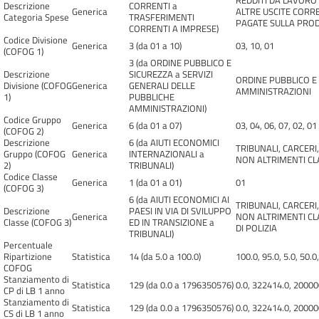
REDDITI DA LAVORO 
Descrizione
CORRENTI a
Generica
ALTRE USCITE CORRE
Categoria Spese
TRASFERIMENTI
PAGATE SULLA PRODU
CORRENTI A IMPRESE)
Codice Divisione
Generica
3 (da 01 a 10)
03, 10, 01
(COFOG 1)
3 (da ORDINE PUBBLICO E
Descrizione
SICUREZZA a SERVIZI
ORDINE PUBBLICO E 
Divisione (COFOG
Generica
GENERALI DELLE
AMMINISTRAZIONI
1)
PUBBLICHE
AMMINISTRAZIONI)
Codice Gruppo
Generica
6 (da 01 a 07)
03, 04, 06, 07, 02, 01
(COFOG 2)
Descrizione
6 (da AIUTI ECONOMICI
TRIBUNALI, CARCERI
Gruppo (COFOG
Generica
INTERNAZIONALI a
NON ALTRIMENTI CLA
2)
TRIBUNALI)
Codice Classe
Generica
1 (da 01 a 01)
01
(COFOG 3)
6 (da AIUTI ECONOMICI AI
TRIBUNALI, CARCERI
Descrizione
PAESI IN VIA DI SVILUPPO
Generica
NON ALTRIMENTI CLAS
Classe (COFOG 3)
ED IN TRANSIZIONE a
DI POLIZIA
TRIBUNALI)
Percentuale
Ripartizione
Statistica
14 (da 5.0 a 100.0)
100.0, 95.0, 5.0, 50.0,
COFOG
Stanziamento di
Statistica
129 (da 0.0 a 1796350576)
0.0, 322414.0, 2000
CP di LB 1 anno
Stanziamento di
Statistica
129 (da 0.0 a 1796350576)
0.0, 322414.0, 2000
CS di LB 1 anno