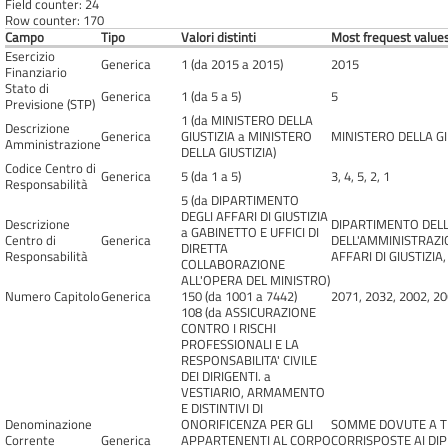
Field counter: 24
Row counter: 170
Campo
Tipo
Valori distinti
Most frequest values
Esercizio
Generica
1 (da 2015 a 2015)
2015
Finanziario
Stato di
Generica
1 (da 5 a 5)
5
Previsione (STP)
1 (da MINISTERO DELLA
Descrizione
Generica
GIUSTIZIA a MINISTERO
MINISTERO DELLA GI
Amministrazione
DELLA GIUSTIZIA)
Codice Centro di
Generica
5 (da 1 a 5)
3, 4, 5, 2, 1
Responsabilità
5 (da DIPARTIMENTO
DEGLI AFFARI DI GIUSTIZIA
Descrizione
DIPARTIMENTO DELL'
a GABINETTO E UFFICI DI
Centro di
Generica
DELL'AMMINISTRAZIO
DIRETTA
Responsabilità
AFFARI DI GIUSTIZIA
COLLABORAZIONE
ALL'OPERA DEL MINISTRO)
Numero Capitolo
Generica
150 (da 1001 a 7442)
2071, 2032, 2002, 20
108 (da ASSICURAZIONE
CONTRO I RISCHI
PROFESSIONALI E LA
RESPONSABILITA' CIVILE
DEI DIRIGENTI. a
VESTIARIO, ARMAMENTO
E DISTINTIVI DI
Denominazione
ONORIFICENZA PER GLI
SOMME DOVUTE A TI
Corrente
Generica
APPARTENENTI AL CORPO
CORRISPOSTE AI DIPE