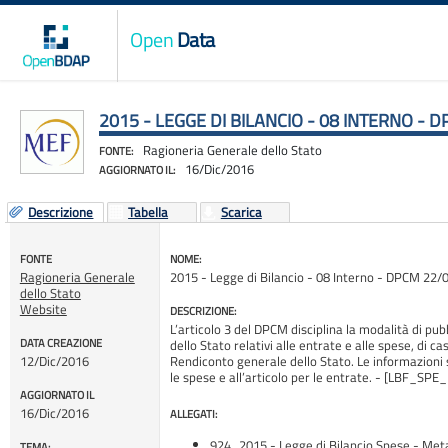
Open
Data
2015 - LEGGE DI BILANCIO - 08 INTERNO - D
Ragioneria Generale dello Stato
FONTE:
16/Dic/2016
AGGIORNATO IL:
Descrizione
Tabella
Scarica
FONTE
NOME:
Ragioneria Generale
2015 - Legge di Bilancio - 08 Interno - DPCM 22/
dello Stato
Website
DESCRIZIONE:
L’articolo 3 del DPCM disciplina la modalità di pub
DATA CREAZIONE
dello Stato relativi alle entrate e alle spese, di c
12/Dic/2016
Rendiconto generale dello Stato. Le informazioni 
le spese e all’articolo per le entrate. - [LBF_
AGGIORNATO IL
16/Dic/2016
ALLEGATI:
924_2015 - Legge di Bilancio Spese - Meta
TEMA: