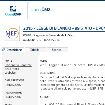
Open
Data
2015 - LEGGE DI BILANCIO - 99 STATO - DPC
Ragioneria Generale dello Stato
FONTE:
16/Dic/2016
AGGIORNATO IL:
Descrizione
Tabella
Scarica
FONTE
NOME:
Ragioneria Generale
2015 - Legge di Bilancio - 99 Stato - DPCM 22/09
dello Stato
Website
DESCRIZIONE:
L’articolo 3 del DPCM disciplina la modalità di pub
DATA CREAZIONE
dello Stato relativi alle entrate e alle spese, di c
12/Dic/2016
Rendiconto generale dello Stato. Le informazioni 
le spese e all’articolo per le entrate. - [LBF_
AGGIORNATO IL
16/Dic/2016
ALLEGATI:
906_2015 - Legge di Bilancio Spese - Meta
TEMA: