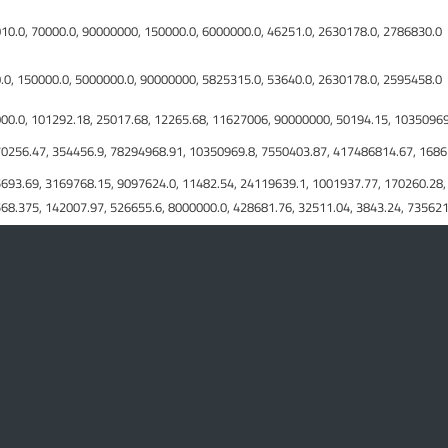
010.0, 70000.0, 90000000, 150000.0, 6000000.0, 46251.0, 2630178.0, 2786830.0
0.0, 150000.0, 5000000.0, 90000000, 5825315.0, 53640.0, 2630178.0, 2595458.0
000.0, 101292.18, 25017.68, 12265.68, 11627006, 90000000, 50194.15, 10350969
70256.47, 354456.9, 78294968.91, 10350969.8, 7550403.87, 417486814.67, 168
5693.69, 3169768.15, 9097624.0, 11482.54, 24119639.1, 1001937.77, 170260.28,
568.375, 142007.97, 526655.6, 8000000.0, 428681.76, 32511.04, 3843.24, 73562