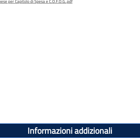
se per Capitolo di Spesa e C.O.F.O.G..pdf
Informazioni addizionali