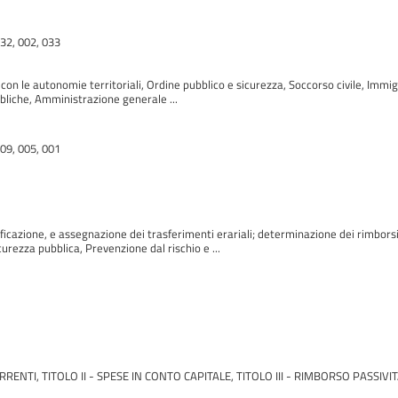
032, 002, 033
 con le autonomie territoriali, Ordine pubblico e sicurezza, Soccorso civile, Immigra
liche, Amministrazione generale ...
009, 005, 001
icazione, e assegnazione dei trasferimenti erariali; determinazione dei rimborsi a
icurezza pubblica, Prevenzione dal rischio e ...
RRENTI, TITOLO II - SPESE IN CONTO CAPITALE, TITOLO III - RIMBORSO PASSIVIT