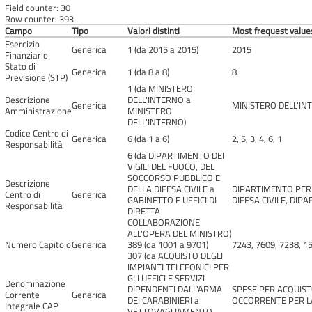
Field counter: 30
Row counter: 393
Campo
Tipo
Valori distinti
Most frequest values
Esercizio
Generica
1 (da 2015 a 2015)
2015
Finanziario
Stato di
Generica
1 (da 8 a 8)
8
Previsione (STP)
1 (da MINISTERO
Descrizione
DELL'INTERNO a
Generica
MINISTERO DELL'IN
Amministrazione
MINISTERO
DELL'INTERNO)
Codice Centro di
Generica
6 (da 1 a 6)
2, 5, 3, 4, 6, 1
Responsabilità
6 (da DIPARTIMENTO DEI
VIGILI DEL FUOCO, DEL
SOCCORSO PUBBLICO E
Descrizione
DELLA DIFESA CIVILE a
DIPARTIMENTO PER G
Centro di
Generica
GABINETTO E UFFICI DI
DIFESA CIVILE, DIPA
Responsabilità
DIRETTA
COLLABORAZIONE
ALL'OPERA DEL MINISTRO)
Numero Capitolo
Generica
389 (da 1001 a 9701)
7243, 7609, 7238, 15
307 (da ACQUISTO DEGLI
IMPIANTI TELEFONICI PER
GLI UFFICI E SERVIZI
Denominazione
DIPENDENTI DALL'ARMA
SPESE PER ACQUIST
Corrente
Generica
DEI CARABINIERI a
OCCORRENTE PER LA
Integrale CAP
VETTOVAGLIAMENTO,