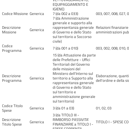
EQUIPAGGIAMENTO E
IGIENE)
Codice Missione
Generica
7 (da 002 a 033)
003, 007, 008, 027, 
7 (da Amministrazione
generale e supporto alla
Descrizione
rappresentanza generale
Relazioni finanziarie
Generica
Missione
di Governo e dello Stato
amministrazioni pubb
sul territorio a Soccorso
civile)
Codice
Generica
7 (da 001 a 010)
003, 002, 008, 010, 
Programma
15 (da Attuazione da parte
delle Prefetture - Uffici
Territoriali del Governo
delle missioni del
Ministero dell'Interno sul
Descrizione
Elaborazione, quantif
Generica
territorio a Supporto alla
Programma
dell'ordine e della s
rappresentanza generale
di Governo e dello Stato
sul territorio e
amministrazione generale
sul territorio)
Codice Titolo
Generica
3 (da 01 a 03)
01, 02, 03
Spese
3 (da TITOLO III -
Descrizione
RIMBORSO PASSIVITA'
Generica
TITOLO I - SPESE CO
Titolo Spese
FINANZIARIE a TITOLO I -
SPESE CORRENTI)