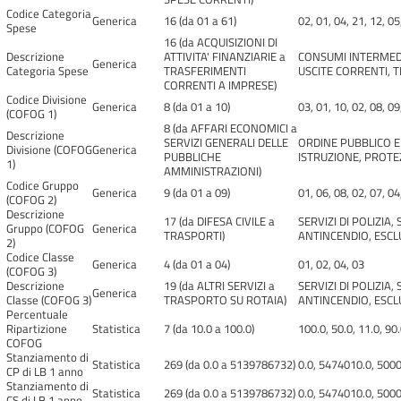
Codice Categoria
Generica
16 (da 01 a 61)
02, 01, 04, 21, 12, 05
Spese
16 (da ACQUISIZIONI DI
Descrizione
ATTIVITA' FINANZIARIE a
CONSUMI INTERMEDI
Generica
Categoria Spese
TRASFERIMENTI
USCITE CORRENTI, T
CORRENTI A IMPRESE)
Codice Divisione
Generica
8 (da 01 a 10)
03, 01, 10, 02, 08, 09
(COFOG 1)
8 (da AFFARI ECONOMICI a
Descrizione
SERVIZI GENERALI DELLE
ORDINE PUBBLICO E 
Divisione (COFOG
Generica
PUBBLICHE
ISTRUZIONE, PROTE
1)
AMMINISTRAZIONI)
Codice Gruppo
Generica
9 (da 01 a 09)
01, 06, 08, 02, 07, 04
(COFOG 2)
Descrizione
17 (da DIFESA CIVILE a
SERVIZI DI POLIZIA
Gruppo (COFOG
Generica
TRASPORTI)
ANTINCENDIO, ESCLU
2)
Codice Classe
Generica
4 (da 01 a 04)
01, 02, 04, 03
(COFOG 3)
Descrizione
19 (da ALTRI SERVIZI a
SERVIZI DI POLIZIA
Generica
Classe (COFOG 3)
TRASPORTO SU ROTAIA)
ANTINCENDIO, ESCLU
Percentuale
Ripartizione
Statistica
7 (da 10.0 a 100.0)
100.0, 50.0, 11.0, 90.
COFOG
Stanziamento di
Statistica
269 (da 0.0 a 5139786732)
0.0, 5474010.0, 500
CP di LB 1 anno
Stanziamento di
Statistica
269 (da 0.0 a 5139786732)
0.0, 5474010.0, 500
CS di LB 1 anno