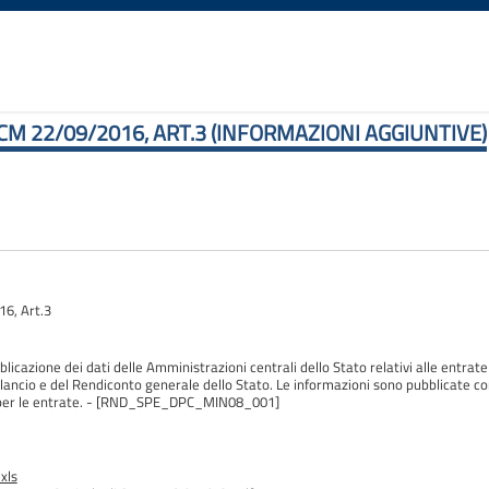
CM 22/09/2016, ART.3 (INFORMAZIONI AGGIUNTIVE)
6, Art.3
blicazione dei dati delle Amministrazioni centrali dello Stato relativi alle entrate 
ilancio e del Rendiconto generale dello Stato. Le informazioni sono pubblicate c
olo per le entrate. - [RND_SPE_DPC_MIN08_001]
xls