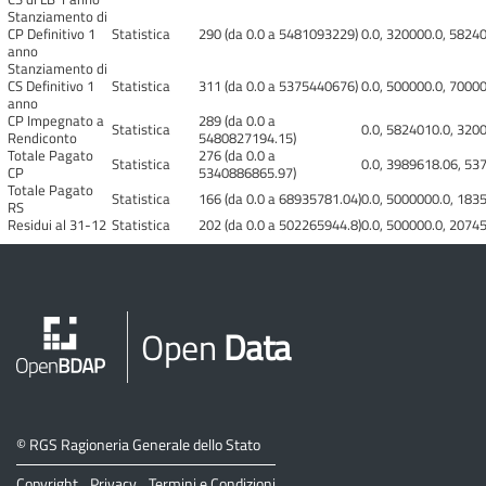
Stanziamento di
CP Definitivo 1
Statistica
290 (da 0.0 a 5481093229)
0.0, 320000.0, 5824
anno
Stanziamento di
CS Definitivo 1
Statistica
311 (da 0.0 a 5375440676)
0.0, 500000.0, 7000
anno
CP Impegnato a
289 (da 0.0 a
Statistica
0.0, 5824010.0, 320
Rendiconto
5480827194.15)
Totale Pagato
276 (da 0.0 a
Statistica
0.0, 3989618.06, 53
CP
5340886865.97)
Totale Pagato
Statistica
166 (da 0.0 a 68935781.04)
0.0, 5000000.0, 183
RS
Residui al 31-12
Statistica
202 (da 0.0 a 502265944.8)
0.0, 500000.0, 2074
Open
Data
©
RGS Ragioneria Generale dello Stato
Copyright
Privacy
Termini e Condizioni