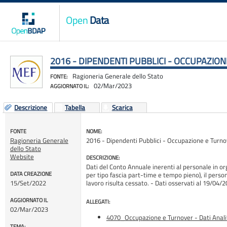
Open
Data
2016 - DIPENDENTI PUBBLICI - OCCUPAZIONE
Ragioneria Generale dello Stato
FONTE:
02/Mar/2023
AGGIORNATO IL:
Descrizione
Tabella
Scarica
FONTE
NOME:
Ragioneria Generale
2016 - Dipendenti Pubblici - Occupazione e Turnove
dello Stato
Website
DESCRIZIONE:
Dati del Conto Annuale inerenti al personale in o
DATA CREAZIONE
per tipo fascia part-time e tempo pieno), il person
15/Set/2022
lavoro risulta cessato. - Dati osservati al 19/
AGGIORNATO IL
ALLEGATI:
02/Mar/2023
4070_Occupazione e Turnover - Dati Analit
TEMA: