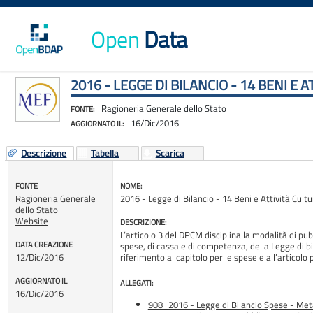
Open
Data
2016 - LEGGE DI BILANCIO - 14 BENI E 
Ragioneria Generale dello Stato
FONTE:
16/Dic/2016
AGGIORNATO IL:
Descrizione
Tabella
Scarica
FONTE
NOME:
Ragioneria Generale
2016 - Legge di Bilancio - 14 Beni e Attività Cul
dello Stato
Website
DESCRIZIONE:
L’articolo 3 del DPCM disciplina la modalità di pub
DATA CREAZIONE
spese, di cassa e di competenza, della Legge di b
12/Dic/2016
riferimento al capitolo per le spese e all’artic
AGGIORNATO IL
ALLEGATI:
16/Dic/2016
908_2016 - Legge di Bilancio Spese - Meta