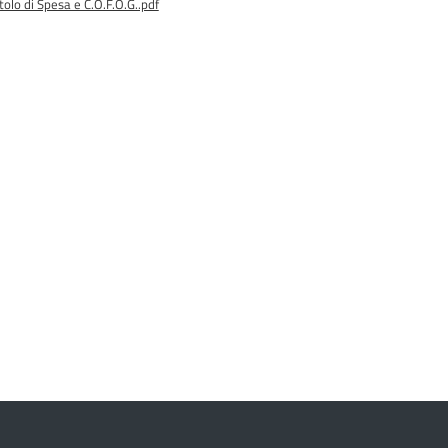
olo di Spesa e C.O.F.O.G..pdf