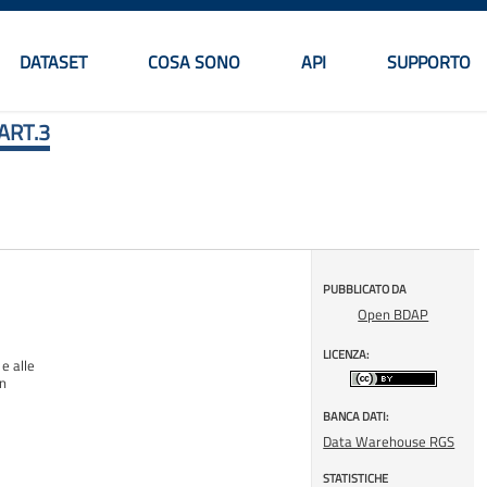
DATASET
COSA SONO
API
SUPPORTO
Menu principale
ART.3
PUBBLICATO DA
Open BDAP
LICENZA:
e alle
on
BANCA DATI:
Data Warehouse RGS
STATISTICHE