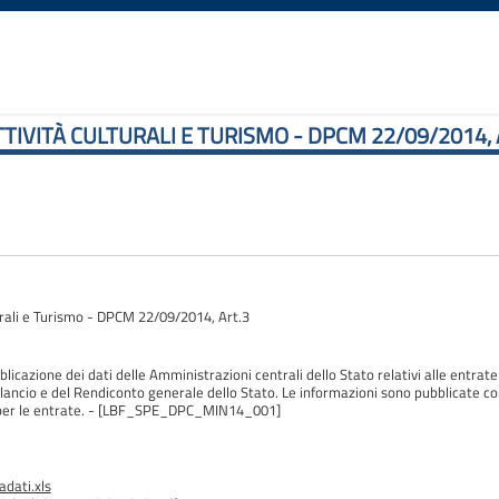
ATTIVITÀ CULTURALI E TURISMO - DPCM 22/09/2014, 
turali e Turismo - DPCM 22/09/2014, Art.3
blicazione dei dati delle Amministrazioni centrali dello Stato relativi alle entrate 
ilancio e del Rendiconto generale dello Stato. Le informazioni sono pubblicate c
olo per le entrate. - [LBF_SPE_DPC_MIN14_001]
dati.xls