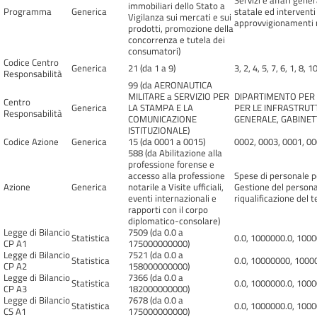
Servizi e affari gene
immobiliari dello Stato a
Programma
Generica
statale ed interventi
Vigilanza sui mercati e sui
approvvigionamenti mi
prodotti, promozione della
concorrenza e tutela dei
consumatori)
Codice Centro
Generica
21 (da 1 a 9)
3, 2, 4, 5, 7, 6, 1, 8, 1
Responsabilità
99 (da AERONAUTICA
MILITARE a SERVIZIO PER
DIPARTIMENTO PER I
Centro
Generica
LA STAMPA E LA
PER LE INFRASTRUTT
Responsabilità
COMUNICAZIONE
GENERALE, GABINETT
ISTITUZIONALE)
Codice Azione
Generica
15 (da 0001 a 0015)
0002, 0003, 0001, 00
588 (da Abilitazione alla
professione forense e
accesso alla professione
Spese di personale p
Azione
Generica
notarile a Visite ufficiali,
Gestione del personal
eventi internazionali e
riqualificazione del te
rapporti con il corpo
diplomatico-consolare)
Legge di Bilancio
7509 (da 0.0 a
Statistica
0.0, 1000000.0, 100
CP A1
175000000000)
Legge di Bilancio
7521 (da 0.0 a
Statistica
0.0, 10000000, 1000
CP A2
158000000000)
Legge di Bilancio
7366 (da 0.0 a
Statistica
0.0, 1000000.0, 100
CP A3
182000000000)
Legge di Bilancio
7678 (da 0.0 a
Statistica
0.0, 1000000.0, 100
CS A1
175000000000)