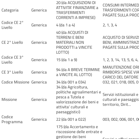
20 (da ACQUISIZIONI DI
CONSUMI INTERMEDI,
ATTIVITA' FINANZIARIE a
Categoria
Generica
TRASFERIMENTI COR
TRASFERIMENTI
PAGATE SULLA PRODU
CORRENTI A IMPRESE)
Codice CE 2°
Generica
4 (da 1 a 4)
2, 1, 3, 4
Livello
40 (da ACQUISTI DI
TERRENI E BENI
ACQUISTO DI SERVIZI
CE 2° Livello
Generica
MATERIALI NON
BENI, AMMINISTRAZI
PRODOTTI a VINCITE
PAGATE SULLA PROD
LOTTO)
Codice CE 3°
Generica
15 (da 1 a 9)
1, 2, 3, 14, 13, 5, 6, 4,
Livello
MANUTENZIONE ORDIN
94 (da A BREVE TERMINE
CE 3° Livello
Generica
RIMBORSI SPESE VIA
a VINCITE AL LOTTO)
CARICO DEL DATORE D
Codice Missione
Generica
34 (da 001 a 034)
032, 021, 018, 005, 0
34 (da Agricoltura,
politiche agroalimentari e
Servizi istituzionali 
pesca a Tutela e
Missione
Generica
culturali e paesaggist
valorizzazione dei beni e
territorio, Dirit...
attivita' culturali e
paesaggistici)
Codice
Generica
22 (da 001 a 022)
003, 002, 006, 001, 0
Programma
175 (da Accertamento e
riscossione delle entrate e
gestione dei beni