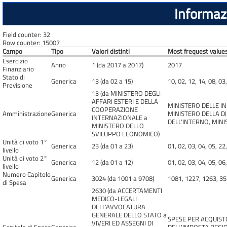
Informazi
Field counter: 32
Row counter: 15007
Campo
Tipo
Valori distinti
Most frequest values
Esercizio
Anno
1 (da 2017 a 2017)
2017
Finanziario
Stato di
Generica
13 (da 02 a 15)
10, 02, 12, 14, 08, 03
Previsione
13 (da MINISTERO DEGLI
AFFARI ESTERI E DELLA
MINISTERO DELLE I
COOPERAZIONE
Amministrazione
Generica
MINISTERO DELLA DI
INTERNAZIONALE a
DELL'INTERNO, MINI
MINISTERO DELLO
SVILUPPO ECONOMICO)
Unità di voto 1°
Generica
23 (da 01 a 23)
01, 02, 03, 04, 05, 22
livello
Unità di voto 2°
Generica
12 (da 01 a 12)
01, 02, 03, 04, 05, 06
livello
Numero Capitolo
Generica
3024 (da 1001 a 9708)
1081, 1227, 1263, 35
di Spesa
2630 (da ACCERTAMENTI
MEDICO-LEGALI
DELL'AVVOCATURA
GENERALE DELLO STATO a
SPESE PER ACQUISTO
VIVERI ED ASSEGNI DI