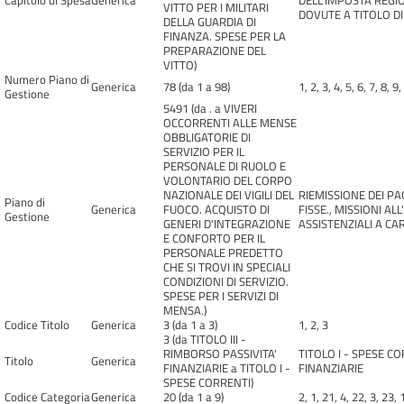
Capitolo di Spesa
Generica
DELL'IMPOSTA REGIO
VITTO PER I MILITARI
DOVUTE A TITOLO DI
DELLA GUARDIA DI
FINANZA. SPESE PER LA
PREPARAZIONE DEL
VITTO)
Numero Piano di
Generica
78 (da 1 a 98)
1, 2, 3, 4, 5, 6, 7, 8, 9
Gestione
5491 (da . a VIVERI
OCCORRENTI ALLE MENSE
OBBLIGATORIE DI
SERVIZIO PER IL
PERSONALE DI RUOLO E
VOLONTARIO DEL CORPO
NAZIONALE DEI VIGILI DEL
RIEMISSIONE DEI P
Piano di
Generica
FUOCO. ACQUISTO DI
FISSE., MISSIONI A
Gestione
GENERI D'INTEGRAZIONE
ASSISTENZIALI A CAR
E CONFORTO PER IL
PERSONALE PREDETTO
CHE SI TROVI IN SPECIALI
CONDIZIONI DI SERVIZIO.
SPESE PER I SERVIZI DI
MENSA.)
Codice Titolo
Generica
3 (da 1 a 3)
1, 2, 3
3 (da TITOLO III -
RIMBORSO PASSIVITA'
TITOLO I - SPESE CO
Titolo
Generica
FINANZIARIE a TITOLO I -
FINANZIARIE
SPESE CORRENTI)
Codice Categoria
Generica
20 (da 1 a 9)
2, 1, 21, 4, 22, 3, 23, 