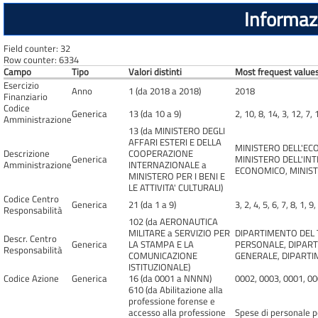
Informazi
Field counter: 32
Row counter: 6334
Campo
Tipo
Valori distinti
Most frequest values
Esercizio
Anno
1 (da 2018 a 2018)
2018
Finanziario
Codice
Generica
13 (da 10 a 9)
2, 10, 8, 14, 3, 12, 7, 
Amministrazione
13 (da MINISTERO DEGLI
AFFARI ESTERI E DELLA
MINISTERO DELL'EC
Descrizione
COOPERAZIONE
Generica
MINISTERO DELL'INT
Amministrazione
INTERNAZIONALE a
ECONOMICO, MINISTE
MINISTERO PER I BENI E
LE ATTIVITA' CULTURALI)
Codice Centro
Generica
21 (da 1 a 9)
3, 2, 4, 5, 6, 7, 8, 1, 9
Responsabilità
102 (da AERONAUTICA
MILITARE a SERVIZIO PER
DIPARTIMENTO DEL T
Descr. Centro
Generica
LA STAMPA E LA
PERSONALE, DIPARTI
Responsabilità
COMUNICAZIONE
GENERALE, DIPARTI
ISTITUZIONALE)
Codice Azione
Generica
16 (da 0001 a NNNN)
0002, 0003, 0001, 00
610 (da Abilitazione alla
professione forense e
accesso alla professione
Spese di personale p