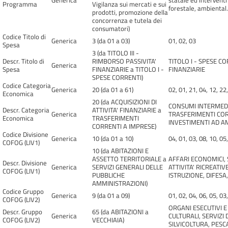
Generica
statale ed interventi
Programma
Vigilanza sui mercati e sui
forestale, ambiental.
prodotti, promozione della
concorrenza e tutela dei
consumatori)
Codice Titolo di
Generica
3 (da 01 a 03)
01, 02, 03
Spesa
3 (da TITOLO III -
Descr. Titolo di
RIMBORSO PASSIVITA'
TITOLO I - SPESE CO
Generica
Spesa
FINANZIARIE a TITOLO I -
FINANZIARIE
SPESE CORRENTI)
Codice Categoria
Generica
20 (da 01 a 61)
02, 01, 21, 04, 12, 22
Economica
20 (da ACQUISIZIONI DI
CONSUMI INTERMEDI,
Descr. Categoria
ATTIVITA' FINANZIARIE a
Generica
TRASFERIMENTI COR
Economica
TRASFERIMENTI
INVESTIMENTI AD AM
CORRENTI A IMPRESE)
Codice Divisione
Generica
10 (da 01 a 10)
04, 01, 03, 08, 10, 05
COFOG (LIV1)
10 (da ABITAZIONI E
ASSETTO TERRITORIALE a
AFFARI ECONOMICI, 
Descr. Divisione
Generica
SERVIZI GENERALI DELLE
ATTIVITA' RICREATI
COFOG (LIV1)
PUBBLICHE
ISTRUZIONE, DIFESA,
AMMINISTRAZIONI)
Codice Gruppo
Generica
9 (da 01 a 09)
01, 02, 04, 06, 05, 03
COFOG (LIV2)
ORGANI ESECUTIVI E 
Descr. Gruppo
65 (da ABITAZIONI a
Generica
CULTURALI, SERVIZI
COFOG (LIV2)
VECCHIAIA)
SILVICOLTURA, PESCA 