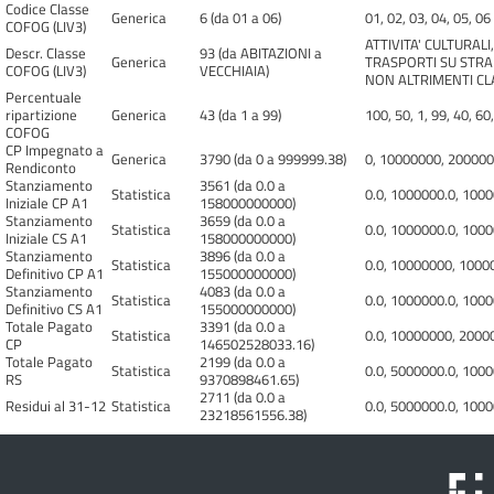
Codice Classe
Generica
6 (da 01 a 06)
01, 02, 03, 04, 05, 06
COFOG (LIV3)
ATTIVITA' CULTURALI,
Descr. Classe
93 (da ABITAZIONI a
Generica
TRASPORTI SU STRAD
COFOG (LIV3)
VECCHIAIA)
NON ALTRIMENTI CLAS
Percentuale
ripartizione
Generica
43 (da 1 a 99)
100, 50, 1, 99, 40, 60,
COFOG
CP Impegnato a
Generica
3790 (da 0 a 999999.38)
0, 10000000, 200000
Rendiconto
Stanziamento
3561 (da 0.0 a
Statistica
0.0, 1000000.0, 100
Iniziale CP A1
158000000000)
Stanziamento
3659 (da 0.0 a
Statistica
0.0, 1000000.0, 100
Iniziale CS A1
158000000000)
Stanziamento
3896 (da 0.0 a
Statistica
0.0, 10000000, 1000
Definitivo CP A1
155000000000)
Stanziamento
4083 (da 0.0 a
Statistica
0.0, 1000000.0, 100
Definitivo CS A1
155000000000)
Totale Pagato
3391 (da 0.0 a
Statistica
0.0, 10000000, 2000
CP
146502528033.16)
Totale Pagato
2199 (da 0.0 a
Statistica
0.0, 5000000.0, 1000
RS
9370898461.65)
2711 (da 0.0 a
Residui al 31-12
Statistica
0.0, 5000000.0, 100
23218561556.38)