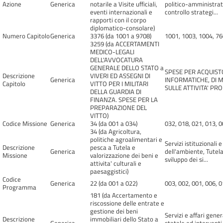
Azione
Generica
notarile a Visite ufficiali,
politico-amministrativ
eventi internazionali e
controllo strategi...
rapporti con il corpo
diplomatico-consolare)
Numero Capitolo
Generica
3376 (da 1001 a 9708)
1001, 1003, 1004, 76
3259 (da ACCERTAMENTI
MEDICO-LEGALI
DELL'AVVOCATURA
GENERALE DELLO STATO a
SPESE PER ACQUISTO
Descrizione
VIVERI ED ASSEGNI DI
Generica
INFORMATICHE, DI M
Capitolo
VITTO PER I MILITARI
SULLE ATTIVITA' PRO
DELLA GUARDIA DI
FINANZA. SPESE PER LA
PREPARAZIONE DEL
VITTO)
Codice Missione
Generica
34 (da 001 a 034)
032, 018, 021, 013, 0
34 (da Agricoltura,
politiche agroalimentari e
Servizi istituzionali 
Descrizione
pesca a Tutela e
Generica
dell'ambiente, Tutela 
Missione
valorizzazione dei beni e
sviluppo dei si...
attivita' culturali e
paesaggistici)
Codice
Generica
22 (da 001 a 022)
003, 002, 001, 006, 0
Programma
181 (da Accertamento e
riscossione delle entrate e
gestione dei beni
Servizi e affari gene
Descrizione
immobiliari dello Stato a