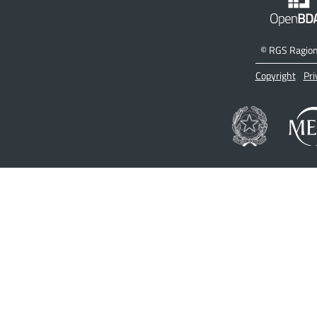
©
RGS Ragione
Copyright
Pri