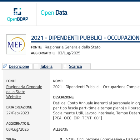
Open
Data
2021 - DIPENDENTI PUBBLICI - OCCUPAZION
Ragioneria Generale dello Stato
FONTE:
03/Lug/2025
AGGIORNATO IL:
Descrizione
Tabella
Scarica
FONTE
NOME:
Ragioneria Generale
2021 - Dipendenti Pubblici - Occupazione Comples
dello Stato
Website
DESCRIZIONE:
Dati del Conto Annuale inerenti al personale in o
DATA CREAZIONE
per tipo fascia part-time e tempo pieno) e il pers
27/Feb/2023
Socialmente Utili, Lavoro Interinale, Tempo Determ
[PCA_OCC_DIP_TENT_001]
AGGIORNATO IL
03/Lug/2025
ALLEGATI:
4276_Occupazione Complessiva - Dati per 
TEMA: