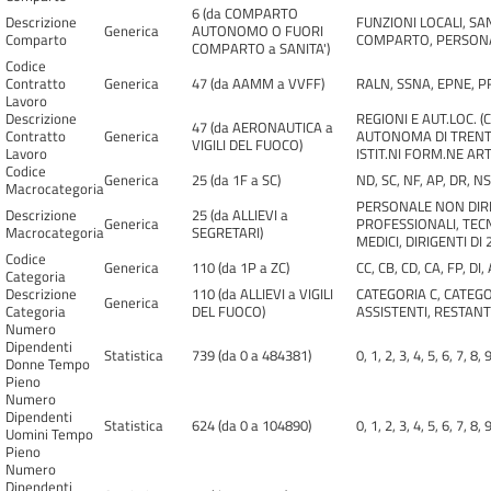
6 (da COMPARTO
Descrizione
FUNZIONI LOCALI, SA
Generica
AUTONOMO O FUORI
Comparto
COMPARTO, PERSONAL
COMPARTO a SANITA')
Codice
Contratto
Generica
47 (da AAMM a VVFF)
RALN, SSNA, EPNE, P
Lavoro
Descrizione
REGIONI E AUT.LOC. 
47 (da AERONAUTICA a
Contratto
Generica
AUTONOMA DI TRENTO
VIGILI DEL FUOCO)
Lavoro
ISTIT.NI FORM.NE ART
Codice
Generica
25 (da 1F a SC)
ND, SC, NF, AP, DR, NS
Macrocategoria
PERSONALE NON DIRIG
Descrizione
25 (da ALLIEVI a
Generica
PROFESSIONALI, TEC
Macrocategoria
SEGRETARI)
MEDICI, DIRIGENTI DI 
Codice
Generica
110 (da 1P a ZC)
CC, CB, CD, CA, FP, DI,
Categoria
Descrizione
110 (da ALLIEVI a VIGILI
CATEGORIA C, CATEGO
Generica
Categoria
DEL FUOCO)
ASSISTENTI, RESTANT
Numero
Dipendenti
Statistica
739 (da 0 a 484381)
0, 1, 2, 3, 4, 5, 6, 7, 8, 
Donne Tempo
Pieno
Numero
Dipendenti
Statistica
624 (da 0 a 104890)
0, 1, 2, 3, 4, 5, 6, 7, 8, 
Uomini Tempo
Pieno
Numero
Dipendenti