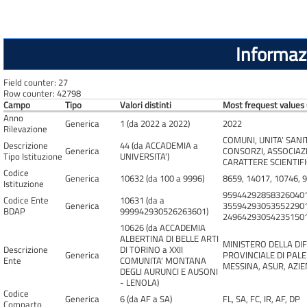
Informazi
Field counter: 27
Row counter: 42798
Campo
Tipo
Valori distinti
Most frequest values 
Anno
Generica
1 (da 2022 a 2022)
2022
Rilevazione
COMUNI, UNITA' SANIT
Descrizione
44 (da ACCADEMIA a
Generica
CONSORZI, ASSOCIAZI
Tipo Istituzione
UNIVERSITA')
CARATTERE SCIENTIF
Codice
Generica
10632 (da 100 a 9996)
8659, 14017, 10746, 
Istituzione
959442928583260401
Codice Ente
10631 (da a
Generica
355942930535522901
BDAP
999942930526263601)
249642930542351501
10626 (da ACCADEMIA
ALBERTINA DI BELLE ARTI
MINISTERO DELLA DIF
Descrizione
DI TORINO a XXII
Generica
PROVINCIALE DI PALE
Ente
COMUNITA' MONTANA
MESSINA, ASUR, AZIE
DEGLI AURUNCI E AUSONI
- LENOLA)
Codice
Generica
6 (da AF a SA)
FL, SA, FC, IR, AF, DP
Comparto