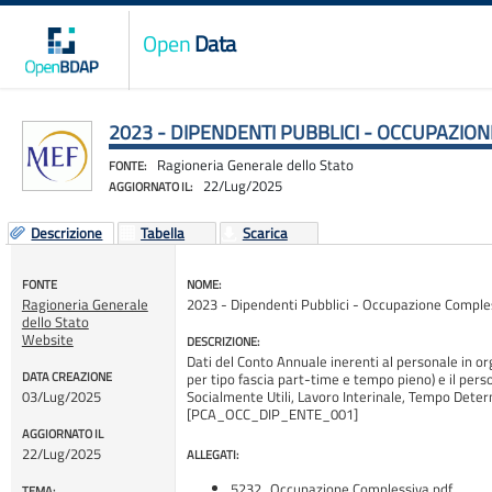
Open
Data
2023 - DIPENDENTI PUBBLICI - OCCUPAZION
Ragioneria Generale dello Stato
FONTE:
22/Lug/2025
AGGIORNATO IL:
Descrizione
Tabella
Scarica
FONTE
NOME:
Ragioneria Generale
2023 - Dipendenti Pubblici - Occupazione Compless
dello Stato
Website
DESCRIZIONE:
Dati del Conto Annuale inerenti al personale in o
DATA CREAZIONE
per tipo fascia part-time e tempo pieno) e il pers
03/Lug/2025
Socialmente Utili, Lavoro Interinale, Tempo Determ
[PCA_OCC_DIP_ENTE_001]
AGGIORNATO IL
22/Lug/2025
ALLEGATI:
5232_Occupazione Complessiva.pdf
TEMA: