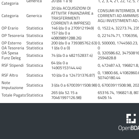
Generica
20 (da 1 a 9)
1, 2, 3, 4, 21, 22, 12, 5, 7
Categoria
20 (da ACQUISIZIONI DI
CONSUMI INTERMEDI, 
ATTIVITA' FINANZIARIE a
Categoria
Generica
CORRENTI AD AMMINISTR
TRASFERIMENTI
AGLI INVESTIMENTI AD
CORRENTI A IMPRESE)
OP Erario
Statistica
146 (da 0 a 2709121949)
0, 1522.4, 32273.74, 23
157 (da 0 a
OP Tesoreria
Statistica
0, 221474.71, 1706356,
40809891288.26)
OP Esterno
Statistica
200 (da 0 a 739385762.63)
0, 500000, 1744560.23,
OA Tesoreria
Statistica
1 (da 0 a 0)
0
OA Spesa
0, 320586.62, 34750816
Statistica
74 (da 0 a 482152837.4)
Funz Deleg
2594828.8
64 (da 0 a
RSF Stipendi
Statistica
0, 472487.43, 196821.8
14905153144.44)
0, 13800.66, 41082860.
RSF Altro
Statistica
10 (da 0 a 124731376.87)
50740180.44
Note
Statistica
3 (da 0 a 67003911508.98)
0, 67003911508.98, 20
Imputazione
265 (da 52.15 a
65316.74, 196821.8, 80
Totale Pagato
Statistica
70461997126.98)
6409.14