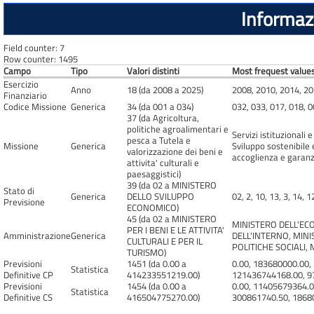
Informazi
Field counter: 7
Row counter: 1495
Campo
Tipo
Valori distinti
Most frequest values
Esercizio
Anno
18 (da 2008 a 2025)
2008, 2010, 2014, 20
Finanziario
Codice Missione
Generica
34 (da 001 a 034)
032, 033, 017, 018, 0
37 (da Agricoltura,
politiche agroalimentari e
Servizi istituzionali
pesca a Tutela e
Missione
Generica
Sviluppo sostenibile 
valorizzazione dei beni e
accoglienza e garanzi
attivita' culturali e
paesaggistici)
39 (da 02 a MINISTERO
Stato di
Generica
DELLO SVILUPPO
02, 2, 10, 13, 3, 14, 1
Previsione
ECONOMICO)
45 (da 02 a MINISTERO
MINISTERO DELL'EC
PER I BENI E LE ATTIVITA'
Amministrazione
Generica
DELL'INTERNO, MINI
CULTURALI E PER IL
POLITICHE SOCIALI,
TURISMO)
Previsioni
1451 (da 0.00 a
0.00, 183680000.00,
Statistica
Definitive CP
414233551219.00)
121436744168.00, 9
Previsioni
1454 (da 0.00 a
0.00, 11405679364.0
Statistica
Definitive CS
416504775270.00)
300861740.50, 1868