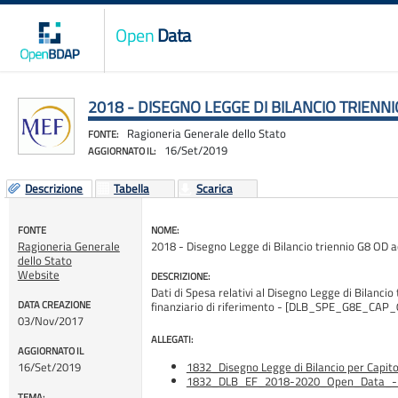
Open
Data
2018 - DISEGNO LEGGE DI BILANCIO TRIENN
Ragioneria Generale dello Stato
FONTE:
16/Set/2019
AGGIORNATO IL:
Descrizione
Tabella
Scarica
FONTE
NOME:
Ragioneria Generale
2018 - Disegno Legge di Bilancio triennio G8 OD a
dello Stato
Website
DESCRIZIONE:
Dati di Spesa relativi al Disegno Legge di Bilancio
DATA CREAZIONE
finanziario di riferimento - [DLB_SPE_G8E_CAP_
03/Nov/2017
ALLEGATI:
AGGIORNATO IL
16/Set/2019
1832_Disegno Legge di Bilancio per Capitol
1832_DLB_EF_2018-2020_Open_Data_-_
TEMA: