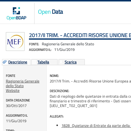
Open
Data
2017/II TRIM. - ACCREDITI RISORSE UNIONE 
Ragioneria Generale dello Stato
FONTE:
11/Giu/2019
AGGIORNATO IL:
Descrizione
Tabella
Scarica
FONTE
NOME:
Ragioneria Generale
2017/II Trim. - Accrediti Risorse Unione Europea al
dello Stato
Website
DESCRIZIONE:
Dati di riepilogo delle quietanze in entrata dalla c
DATA CREAZIONE
finanziario e trimestre di riferimento - Dati osser
30/Ott/2017
[UEU_ENT_T02_QUIET_001]
AGGIORNATO IL
ALLEGATI:
11/Giu/2019
1828_Quietanze di Entrate da parte della
TEMA: