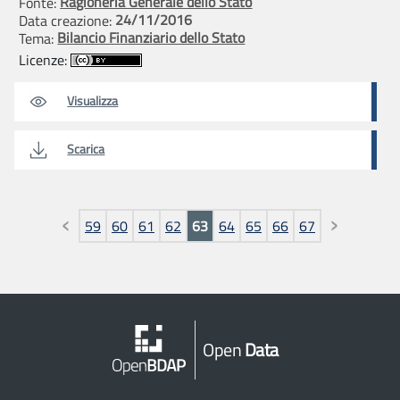
Ragioneria Generale dello Stato
Fonte:
24/11/2016
Data creazione:
Bilancio Finanziario dello Stato
Tema:
Licenze:
Visualizza
Scarica
Pagine
59
60
61
62
63
64
65
66
67
Open
Data