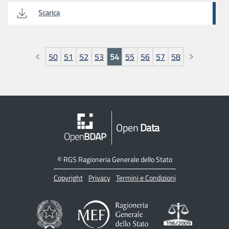
Scarica
Pagine
50
51
52
53
54
55
56
57
58
Open
Data
©
RGS Ragioneria Generale dello Stato
Copyright
Privacy
Termini e Condizioni