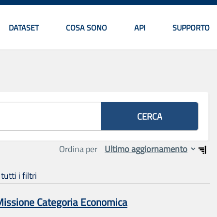
DATASET
COSA SONO
API
SUPPORTO
Menu principale
CERCA
Ordina per
tti i filtri
 Missione Categoria Economica