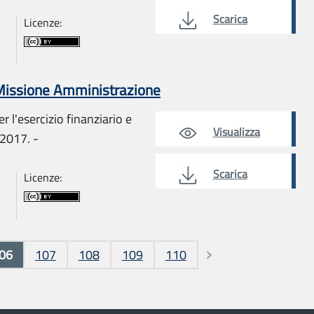
Scarica
Licenze:
 Missione Amministrazione
r l'esercizio finanziario e
Visualizza
 2017. -
Scarica
Licenze:
06
107
108
109
110