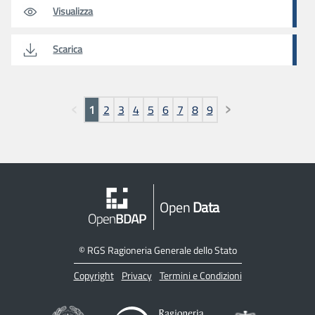
Visualizza
Scarica
Pagine
1
2
3
4
5
6
7
8
9
Open
Data
©
RGS Ragioneria Generale dello Stato
Copyright
Privacy
Termini e Condizioni