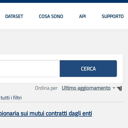
DATASET
COSA SONO
API
SUPPORTO
Menu principale
CERCA
Ordina per
tti i filtri
naria sui mutui contratti dagli enti