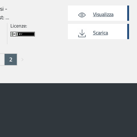
si -
Visualizza
: ...
Licenze:
Scarica
2