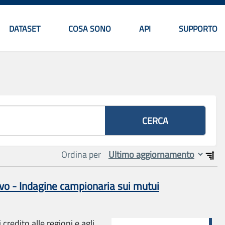
DATASET
COSA SONO
API
SUPPORTO
Menu principale
CERCA
Ordina per
o - Indagine campionaria sui mutui
credito alle regioni e agli