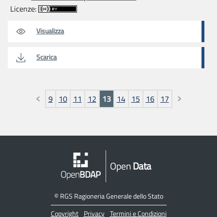
Licenze:
Visualizza
Scarica
Pagine
9
10
11
12
13
14
15
16
17
Open
Data
©
RGS Ragioneria Generale dello Stato
Copyright
Privacy
Termini e Condizioni