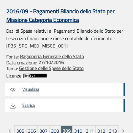
2016/09 - Pagamenti Bilancio dello Stato per
Missione Categoria Economica
Dati di Spesa relativi ai Pagamenti Bilancio dello Stato per
l'esercizio finanziario e mese contabile di riferimento -
[PBS_SPE_M09_MISCE_001]
Ragioneria Generale dello Stato
Fonte:
27/10/2016
Data creazione:
Gestione delle Spese dello Stato
Tema:
Licenze:
Visualizza
Scarica
Pagine
305
306
307
308
309
310
311
312
313