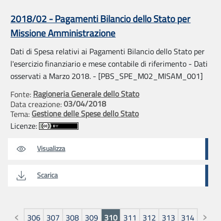
2018/02 - Pagamenti Bilancio dello Stato per
Missione Amministrazione
Dati di Spesa relativi ai Pagamenti Bilancio dello Stato per
l'esercizio finanziario e mese contabile di riferimento - Dati
osservati a Marzo 2018. - [PBS_SPE_M02_MISAM_001]
Ragioneria Generale dello Stato
Fonte:
03/04/2018
Data creazione:
Gestione delle Spese dello Stato
Tema:
Licenze:
Visualizza
Scarica
Pagine
306
307
308
309
310
311
312
313
314