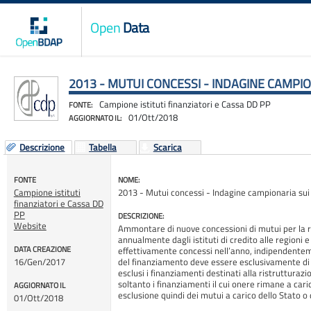
Open
Data
2013 - MUTUI CONCESSI - INDAGINE CAMPIO
Campione istituti finanziatori e Cassa DD PP
FONTE:
01/Ott/2018
AGGIORNATO IL:
Descrizione
Tabella
Scarica
FONTE
NOME:
Campione istituti
2013 - Mutui concessi - Indagine campionaria sui m
finanziatori e Cassa DD
PP
DESCRIZIONE:
Website
Ammontare di nuove concessioni di mutui per la r
annualmente dagli istituti di credito alle regioni e a
DATA CREAZIONE
effettivamente concessi nell’anno, indipendenteme
16/Gen/2017
del finanziamento deve essere esclusivamente di
esclusi i finanziamenti destinati alla ristrutturazi
soltanto i finanziamenti il cui onere rimane a cari
AGGIORNATO IL
esclusione quindi dei mutui a carico dello Stat
01/Ott/2018