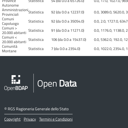
Province
Statistica
54 (da 0.0 a 65726.0)
0.0, 17.0, 1027.0, 96
Autonome
Amministrazioni
Statistica
92 (da 0.0 a 12237.0)
0.0, 3089.0, 5620.0, 3
Provinciali
Comuni
Statistica
92 (da 0.0 a 35054.0)
0.0, 2.0, 1727.0, 6347
Capoluogo
Comuni >
Statistica
91 (da 0.0 a 11271.0)
0.0, 1176.0, 1138.0, 2
20.000 abitanti
Comuni <
Statistica
106 (da 0.0 a 15437.0)
0.0, 5362.0, 192.0, 12
20.000 abitanti
Comunità
Statistica
7 (da 0.0 a 2354.0)
0.0, 1022.0, 2354.0, 1
Montane
Open
Data
©
RGS Ragioneria Generale dello Stato
Copyright
Privacy
Termini e Condizioni