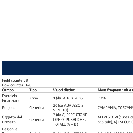
Field counter: 9
Row counter: 140
Campo
Tipo
Valori distinti
Most frequest values 
Esercizio
Anno
1 (da 2016 a 2016)
2016
Finanziario
20 (da ABRUZZO a
Regione
Generica
CAMPANIA, TOSCANA,
VENETO)
7 (da A) ESECUZIONE
Oggetto del
ALTRI SCOPI (quota c
Generica
OPERE PUBBLICHE a
Prestito
capitale), A) ESECU
TOTALE (A + B))
Regioni e