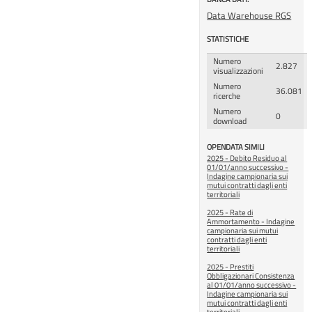
Data Warehouse RGS
STATISTICHE
Numero
2.827
visualizzazioni
Numero
36.081
ricerche
Numero
0
download
OPENDATA SIMILI
2025 - Debito Residuo al
01/01/anno successivo -
Indagine campionaria sui
mutui contratti dagli enti
territoriali
2025 - Rate di
Ammortamento - Indagine
campionaria sui mutui
contratti dagli enti
territoriali
2025 - Prestiti
Obbligazionari Consistenza
al 01/01/anno successivo -
Indagine campionaria sui
mutui contratti dagli enti