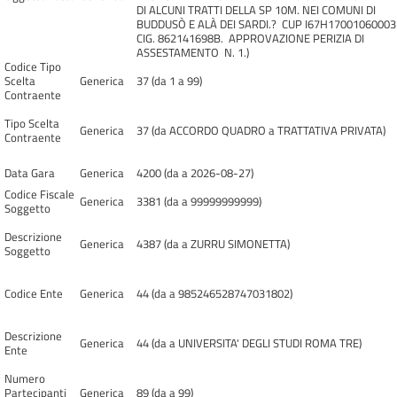
DI ALCUNI TRATTI DELLA SP 10M. NEI COMUNI DI
BUDDUSÒ E ALÀ DEI SARDI.? CUP I67H17001060003
CIG. 862141698B. APPROVAZIONE PERIZIA DI
ASSESTAMENTO N. 1.)
Codice Tipo
Scelta
Generica
37 (da 1 a 99)
Contraente
Tipo Scelta
Generica
37 (da ACCORDO QUADRO a TRATTATIVA PRIVATA)
Contraente
Data Gara
Generica
4200 (da a 2026-08-27)
Codice Fiscale
Generica
3381 (da a 99999999999)
Soggetto
Descrizione
Generica
4387 (da a ZURRU SIMONETTA)
Soggetto
Codice Ente
Generica
44 (da a 985246528747031802)
Descrizione
Generica
44 (da a UNIVERSITA' DEGLI STUDI ROMA TRE)
Ente
Numero
Partecipanti
Generica
89 (da a 99)