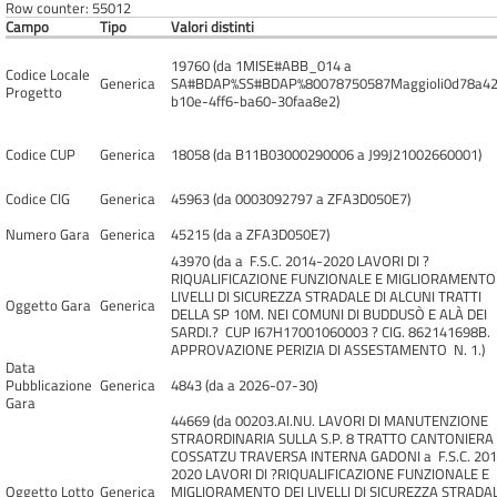
Row counter: 55012
Campo
Tipo
Valori distinti
19760 (da 1MISE#ABB_014 a
Codice Locale
Generica
SA#BDAP%SS#BDAP%80078750587Maggioli0d78a42
Progetto
b10e-4ff6-ba60-30faa8e2)
Codice CUP
Generica
18058 (da B11B03000290006 a J99J21002660001)
Codice CIG
Generica
45963 (da 0003092797 a ZFA3D050E7)
Numero Gara
Generica
45215 (da a ZFA3D050E7)
43970 (da a F.S.C. 2014-2020 LAVORI DI ?
RIQUALIFICAZIONE FUNZIONALE E MIGLIORAMENTO 
LIVELLI DI SICUREZZA STRADALE DI ALCUNI TRATTI
Oggetto Gara
Generica
DELLA SP 10M. NEI COMUNI DI BUDDUSÒ E ALÀ DEI
SARDI.? CUP I67H17001060003 ? CIG. 862141698B.
APPROVAZIONE PERIZIA DI ASSESTAMENTO N. 1.)
Data
Pubblicazione
Generica
4843 (da a 2026-07-30)
Gara
44669 (da 00203.AI.NU. LAVORI DI MANUTENZIONE
STRAORDINARIA SULLA S.P. 8 TRATTO CANTONIERA
COSSATZU TRAVERSA INTERNA GADONI a F.S.C. 201
2020 LAVORI DI ?RIQUALIFICAZIONE FUNZIONALE E
Oggetto Lotto
Generica
MIGLIORAMENTO DEI LIVELLI DI SICUREZZA STRADA