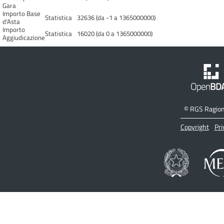
Gara
Importo Base
Statistica
32636 (da -1 a 1365000000)
d'Asta
Importo
Statistica
16020 (da 0 a 1365000000)
Aggiudicazione
©
RGS Ragione
Copyright
Pri