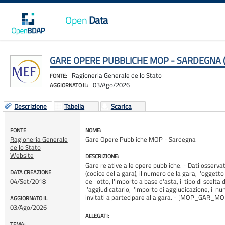
Open
Data
GARE OPERE PUBBLICHE MOP - SARDEGNA (
Ragioneria Generale dello Stato
FONTE:
03/Ago/2026
AGGIORNATO IL:
Descrizione
Tabella
Scarica
FONTE
NOME:
Ragioneria Generale
Gare Opere Pubbliche MOP - Sardegna
dello Stato
Website
DESCRIZIONE:
Gare relative alle opere pubbliche. - Dati osservati
DATA CREAZIONE
(codice della gara), il numero della gara, l'oggett
04/Set/2018
del lotto, l'importo a base d'asta, il tipo di scelta
l'aggiudicatario, l'importo di aggiudicazione, il nu
invitati a partecipare alla gara. - [MOP_GAR_
AGGIORNATO IL
03/Ago/2026
ALLEGATI:
TEMA: