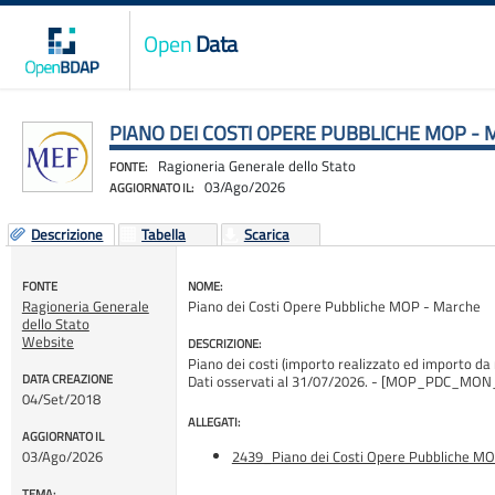
Open
Data
PIANO DEI COSTI OPERE PUBBLICHE MOP -
Ragioneria Generale dello Stato
FONTE:
03/Ago/2026
AGGIORNATO IL:
Descrizione
Tabella
Scarica
FONTE
NOME:
Ragioneria Generale
Piano dei Costi Opere Pubbliche MOP - Marche
dello Stato
Website
DESCRIZIONE:
Piano dei costi (importo realizzato ed importo da 
DATA CREAZIONE
Dati osservati al 31/07/2026. - [MOP_PDC_MO
04/Set/2018
ALLEGATI:
AGGIORNATO IL
03/Ago/2026
2439_Piano dei Costi Opere Pubbliche M
TEMA: