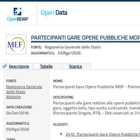
Open
Data
PARTECIPANTI GARE OPERE PUBBLICHE MOP
Ragioneria Generale dello Stato
FONTE:
03/Ago/2026
AGGIORNATO IL:
Descrizione
Tabella
Scarica
FONTE
NOME:
Ragioneria Generale
Partecipanti Gare Opere Pubbliche MOP - Piemo
dello Stato
Website
DESCRIZIONE:
Partecipanti alle gare relative alle opere pubblic
DATA CREAZIONE
gara, oggetto lotto, tipo scelta contraente, mand
04/Set/2018
(Partecipante Singolo, RTI)). - Dati osservati
AGGIORNATO IL
ALLEGATI:
03/Ago/2026
2410_Partecipanti Gare Opere Pubbliche
TEMA: