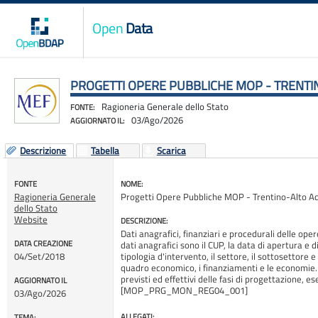
Open
Data
PROGETTI OPERE PUBBLICHE MOP - TRENTI
Ragioneria Generale dello Stato
FONTE:
03/Ago/2026
AGGIORNATO IL:
Descrizione
Tabella
Scarica
FONTE
NOME:
Ragioneria Generale
Progetti Opere Pubbliche MOP - Trentino-Alto A
dello Stato
Website
DESCRIZIONE:
Dati anagrafici, finanziari e procedurali delle oper
DATA CREAZIONE
dati anagrafici sono il CUP, la data di apertura e di 
04/Set/2018
tipologia d'intervento, il settore, il sottosettore e 
quadro economico, i finanziamenti e le economie. I 
previsti ed effettivi delle fasi di progettazione, e
AGGIORNATO IL
[MOP_PRG_MON_REG04_001]
03/Ago/2026
ALLEGATI:
TEMA: