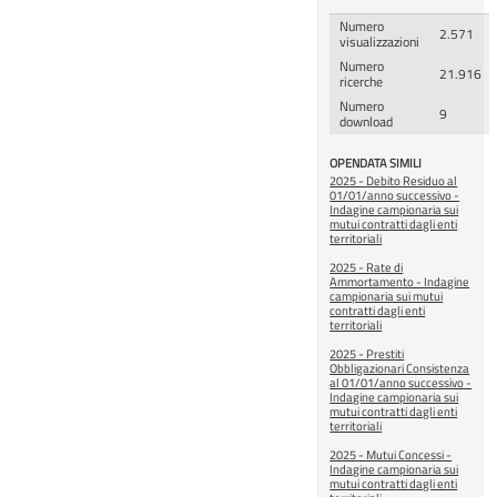
Numero
2.571
visualizzazioni
Numero
21.916
ricerche
Numero
9
download
OPENDATA SIMILI
2025 - Debito Residuo al
01/01/anno successivo -
Indagine campionaria sui
mutui contratti dagli enti
territoriali
2025 - Rate di
Ammortamento - Indagine
campionaria sui mutui
contratti dagli enti
territoriali
2025 - Prestiti
Obbligazionari Consistenza
al 01/01/anno successivo -
Indagine campionaria sui
mutui contratti dagli enti
territoriali
2025 - Mutui Concessi -
Indagine campionaria sui
mutui contratti dagli enti