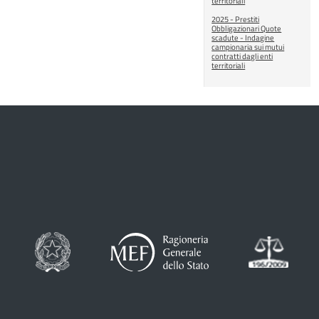
territoriali
2025 - Prestiti
Obbligazionari Quote
scadute - Indagine
campionaria sui mutui
contratti dagli enti
territoriali