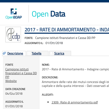
Open
Data
2017 - RATE DI AMMORTAMENTO - INDA
Campione istituti finanziatori e Cassa DD PP
FONTE:
01/Ott/2018
AGGIORNATO IL:
Descrizione
Tabella
Scarica
FONTE
NOME:
Campione istituti
2017 - Rate di Ammortamento - Indagine campionar
finanziatori e Cassa DD
PP
DESCRIZIONE:
Website
Ammontare delle rate dei mutui concessi dagli isti
capitale e della quota interessi - Dati osser
DATA CREAZIONE
04/Giu/2018
ALLEGATI:
AGGIORNATO IL
2309_Rate di ammortamento.pdf
01/Ott/2018