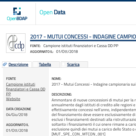
Open
Data
2017 - MUTUI CONCESSI - INDAGINE CAMPIO
Campione istituti finanziatori e Cassa DD PP
FONTE:
01/Ott/2018
AGGIORNATO IL:
Descrizione
Tabella
Scarica
FONTE
NOME:
Campione istituti
2017 - Mutui Concessi - Indagine campionaria sui m
finanziatori e Cassa DD
PP
DESCRIZIONE:
Website
Ammontare di nuove concessioni di mutui per la r
annualmente dagli istituti di credito alle regioni e a
DATA CREAZIONE
effettivamente concessi nell'anno, indipendenteme
04/Giu/2018
del finanziamento deve essere esclusivamente di
esclusi i finanziamenti destinati alla ristrutturazi
soltanto i finanziamenti il cui onere rimane a cari
AGGIORNATO IL
esclusione quindi dei mutui a carico dello Stato o d
01/Ott/2018
[MUT_SPE_CON_MTCON_001]