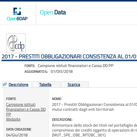
Open
Data
2017 - PRESTITI OBBLIGAZIONARI CONSISTENZA AL 01/
Campione istituti finanziatori e Cassa DD PP
FONTE:
01/Ott/2018
AGGIORNATO IL:
Descrizione
Tabella
Scarica
FONTE
NOME:
Campione istituti
2017 - Prestiti Obbligazionari Consistenza al 01
finanziatori e Cassa DD
mutui contratti dagli enti territoriali
PP
Website
DESCRIZIONE:
Ammontare dello stock dei titoli nel portafoglio de
DATA CREAZIONE
comprensivo dei crediti oggetto di operazioni di r
04/Giu/2018
[MUT_SPE_OBE_MTOBC_001]