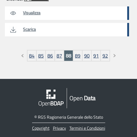
Visualizza
Scarica
Pagine
84
85
86
87
88
89
90
91
92
Open
Data
©
RGS Ragioneria Generale dello Stato
Copyright
Privacy
Termini e Condizioni