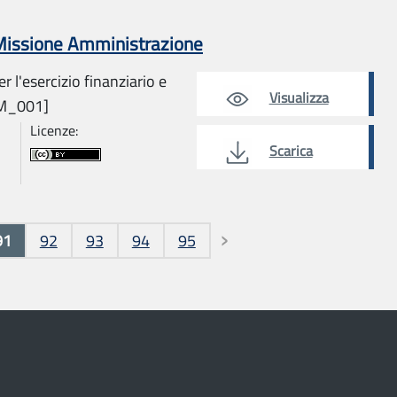
 Missione Amministrazione
r l'esercizio finanziario e
Visualizza
AM_001]
Licenze:
Scarica
91
92
93
94
95