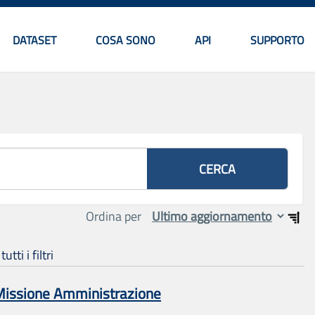
DATASET
COSA SONO
API
SUPPORTO
Menu principale
CERCA
Ordina per
tti i filtri
 Missione Amministrazione